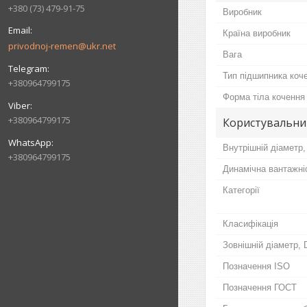
+380 (73) 479-91-75
Виробник
Країна виробник
privodnoj-remen@ukr.net
Вага
Тип підшипника коч
+380964799175
Форма тіла кочення
+380964799175
Користувальни
Внутрішній діаметр,
+380964799175
Динамічна вантажні
Категорії
Класифікація
Зовнішній діаметр, 
Позначення ISO
Позначення ГОСТ