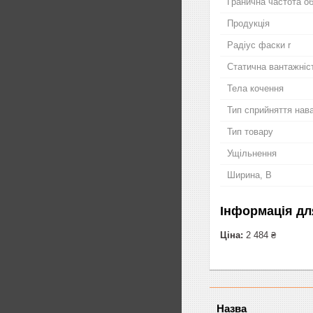
Гранична частота о
Продукція
Радіус фаски r
Статична вантажніс
Тела кочення
Тип сприйняття нав
Тип товару
Ущільнення
Ширина, B
Інформація дл
Ціна:
2 484 ₴