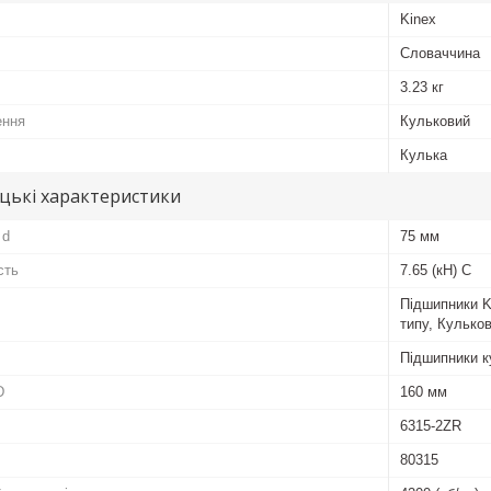
Kinex
Словаччина
3.23 кг
ення
Кульковий
Кулька
цькі характеристики
 d
75 мм
сть
7.65 (кН) C
Підшипники K
типу, Кульков
Підшипники к
D
160 мм
6315-2ZR
80315