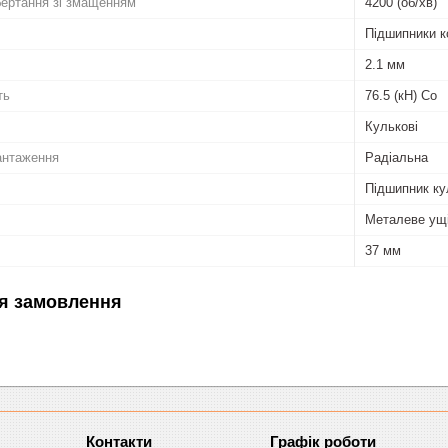
бертання зі змащенням
4200 (об/хв)
Підшипники к
2.1 мм
ть
76.5 (кН) Co
Кулькові
антаження
Радіальна
Підшипник ку
Металеве ущі
37 мм
я замовлення
Графік роботи