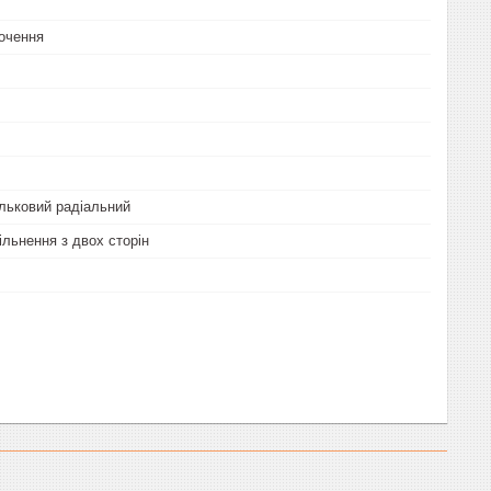
очення
льковий радіальний
льнення з двох сторін