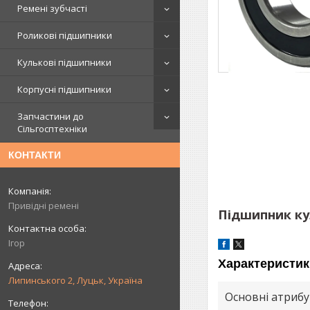
Ремені зубчасті
Роликові підшипники
Кулькові підшипники
Корпусні підшипники
Запчастини до
Сільгосптехніки
КОНТАКТИ
Привідні ремені
Підшипник кул
Ігор
Характеристик
Липинського 2, Луцьк, Україна
Основні атриб