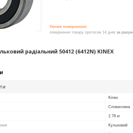
повернення товару протягом 14 днів
за раху
льковий радіальний 50412 (6412N) KINEX
и
ути
Kinex
Словаччина
2.78 кг
ення
Кульковий