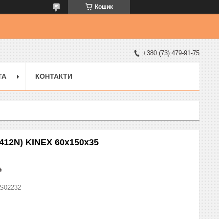
Кошик
+380 (73) 479-91-75
ТА
КОНТАКТИ
412N) KINEX 60x150x35
₴
S02232