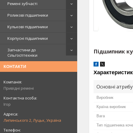
Ремені зубчасті
Роликові підшипники
Кулькові підшипники
Корпусні підшипники
Запчастини до
Підшипник ку
Сільгосптехніки
КОНТАКТИ
Характеристик
Основні атриб
Привідні ремені
Виробник
Ігор
Країна виробник
Вага
Липинського 2, Луцьк, Україна
Тип підшипника коч