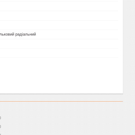
льковий радіальний
0
0