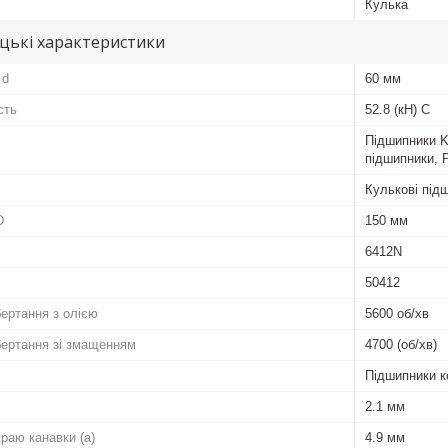
Кулька
цькі характеристики
 d
60 мм
сть
52.8 (кН) C
Підшипники KI
підшипники, 
Кулькові під
D
150 мм
6412N
50412
бертання з олією
5600 об/хв
бертання зі змащенням
4700 (об/хв)
Підшипники к
2.1 мм
краю канавки (a)
4.9 мм