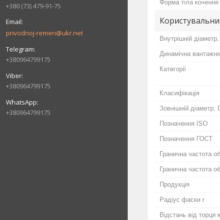
Форма тіла кочення
+380 (73) 479-91-75
Користувальни
privodnoj-remen@ukr.net
Внутрішній діаметр,
Динамічна вантажні
+380964799175
Категорії
+380964799175
Класифікація
Зовнішній діаметр, 
+380964799175
Позначення ISO
Позначення ГОСТ
Гранична частота о
Гранична частота о
Продукція
Радіус фаски r
Відстань від торця 