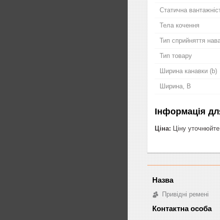
Статична вантажніс
Тела кочення
Тип сприйняття нав
Тип товару
Ширина канавки (b)
Ширина, B
Інформація дл
Ціна:
Ціну уточнюйте
Привідні ремені