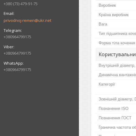
+380 (73) 479-91-75
Виробник
Країна виробник
privodnoj-remen@ukr.net
Вага
Тип підшипника коч
+380964799175
Форма тіла кочення
+380964799175
Користувальни
Внутрішній діаметр,
+380964799175
Динамічна вантажні
Категорії
Зовнішній діаметр, 
Позначення ISO
Позначення ГОСТ
Гранична частота о