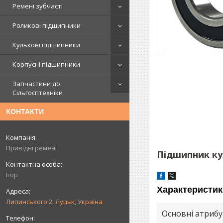
Ремені зубчасті
Роликові підшипники
Кулькові підшипники
Корпусні підшипники
Запчастини до
Сільгосптехніки
КОНТАКТИ
Привідні ремені
Підшипник кул
Ігор
Характеристик
Липинського 2, Луцьк, Україна
Основні атриб