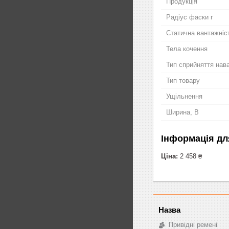
Продукція
Радіус фаски r
Статична вантажніс
Тела кочення
Тип сприйняття нав
Тип товару
Ущільнення
Ширина, B
Інформація дл
Ціна:
2 458 ₴
Привідні ремені