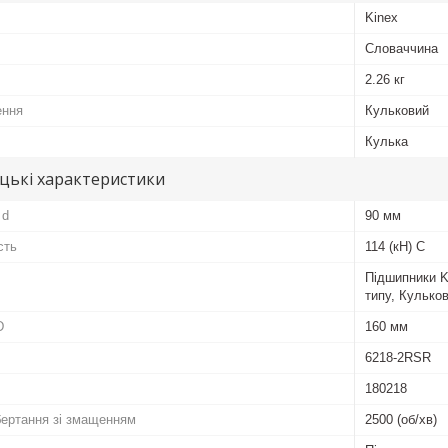
Kinex
Словаччина
2.26 кг
ення
Кульковий
Кулька
цькі характеристики
 d
90 мм
сть
114 (кН) C
Підшипники K
типу, Кульков
D
160 мм
6218-2RSR
180218
бертання зі змащенням
2500 (об/хв)