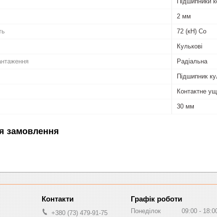
Підшипники к
2 мм
ть
72 (кН) Co
Кулькові
антаження
Радіальна
Підшипник ку
Контактне ущ
30 мм
я замовлення
Графік роботи
Понеділок
09:00
18:0
+380 (73) 479-91-75