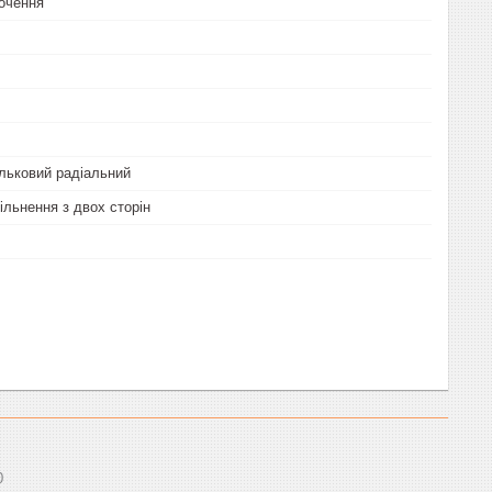
очення
льковий радіальний
ільнення з двох сторін
0