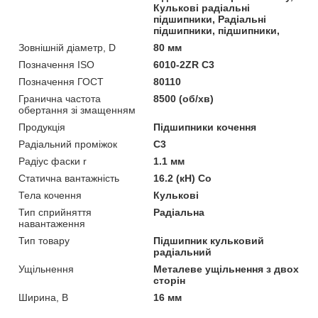
Кулькові радіальні
підшипники, Радіальні
підшипники, підшипники,
Зовнішній діаметр, D
80 мм
Позначення ISO
6010-2ZR C3
Позначення ГОСТ
80110
Гранична частота
8500 (об/хв)
обертання зі змащенням
Продукція
Підшипники кочення
Радіальний проміжок
C3
Радіус фаски r
1.1 мм
Статична вантажність
16.2 (кН) Co
Тела кочення
Кулькові
Тип сприйняття
Радіальна
навантаження
Тип товару
Підшипник кульковий
радіальний
Ущільнення
Металеве ущільнення з двох
сторін
Ширина, B
16 мм