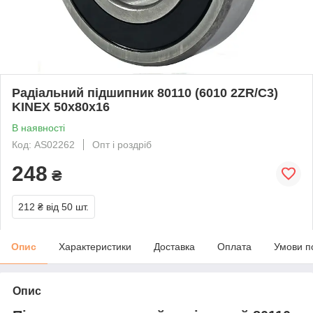
Радіальний підшипник 80110 (6010 2ZR/C3)
KINEX 50x80x16
В наявності
Код: AS02262
Опт і роздріб
248
₴
212 ₴
від 50 шт.
Опис
Характеристики
Доставка
Оплата
Умови п
Опис