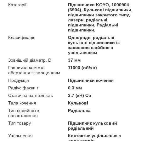
Категорії
Підшипники KOYO, 1000904
(6904), Кулькові підшипники,
підшипники закритого типу,
лазерні радіальні
підшипники, Радіальні
підшипники,
Класифікація
Однорядні радіальні
кулькові підшипники із
захисною шайбою з
ущільненням
Зовнішній діаметр, D
37 мм
Гранична частота
11000 (об/хв)
обертання зі змащенням
Продукція
Підшипники кочення
Радіус фаски r
0.3 мм
Статична вантажність
3.7 (кН) Co
Тела кочення
Кулькові
Тип сприйняття
Радіальна
навантаження
Тип товару
Підшипник кульковий
радіальний
Ущільнення
Контактне ущільнення з
двох сторін