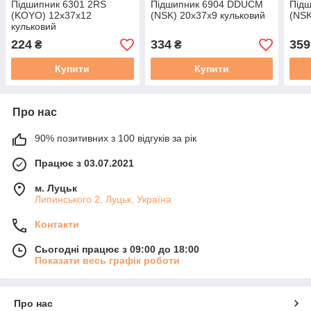
Підшипник 6301 2RS
Підшипник 6904 DDUCM
Під
(KOYO) 12x37x12
(NSK) 20x37x9 кульковий
(NSK
кульковий
224
334
359
₴
₴
Купити
Купити
Про нас
90% позитивних з 100 відгуків за рік
Працює з 03.07.2021
м. Луцьк
Липинського 2, Луцьк, Україна
Контакти
Сьогодні працює з 09:00 до 18:00
Показати весь графік роботи
Про нас