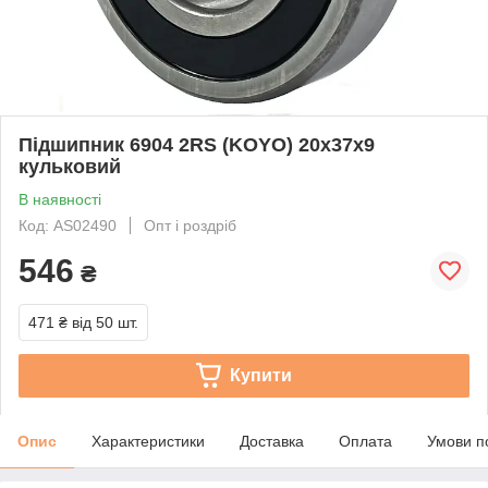
Підшипник 6904 2RS (KOYO) 20x37x9
кульковий
В наявності
Код: AS02490
Опт і роздріб
546
₴
471 ₴
від 50 шт.
Купити
Опис
Характеристики
Доставка
Оплата
Умови п