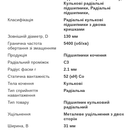
Кулькові радіальні
підшипники, Радіальні
підшипники,
Класифікація
Радіальні кулькові
підшипники з двома
кришками
Зовнішній діаметр, D
130 мм
Гранична частота
5400 (об/хв)
обертання зі змащенням
Продукція
Підшипники кочення
Радіальний проміжок
C3
Радіус фаски r
2.1 мм
Статична вантажність
52 (кН) Co
Тела кочення
Кулькові
Тип сприйняття
Радіальна
навантаження
Тип товару
Підшипник кульковий
радіальний
Ущільнення
Металеве ущільнення з двох
сторін
Ширина, B
31 мм