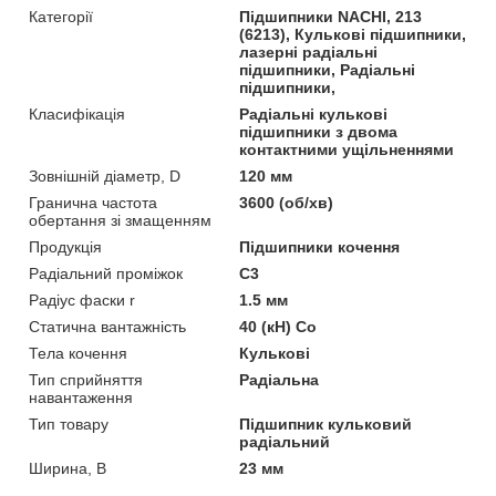
Категорії
Підшипники NACHI, 213
(6213), Кулькові підшипники,
лазерні радіальні
підшипники, Радіальні
підшипники,
Класифікація
Радіальні кулькові
підшипники з двома
контактними ущільненнями
Зовнішній діаметр, D
120 мм
Гранична частота
3600 (об/хв)
обертання зі змащенням
Продукція
Підшипники кочення
Радіальний проміжок
C3
Радіус фаски r
1.5 мм
Статична вантажність
40 (кН) Co
Тела кочення
Кулькові
Тип сприйняття
Радіальна
навантаження
Тип товару
Підшипник кульковий
радіальний
Ширина, B
23 мм