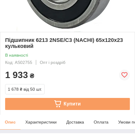
Підшипник 6213 2NSE/C3 (NACHI) 65x120x23
кульковий
В наявності
Код: AS02755
Опт і роздріб
1 933
₴
1 678 ₴
від 50 шт.
Купити
Опис
Характеристики
Доставка
Оплата
Умови п