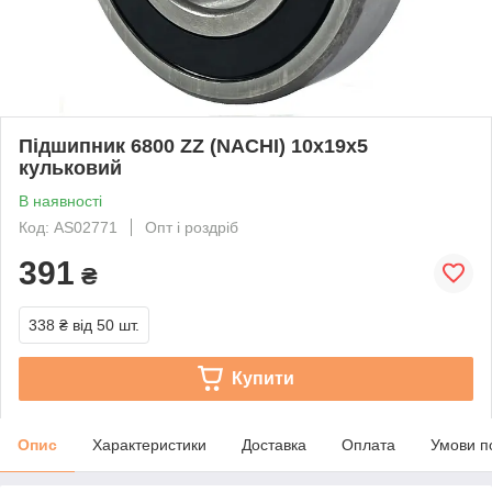
Підшипник 6800 ZZ (NACHI) 10x19x5
кульковий
В наявності
Код: AS02771
Опт і роздріб
391
₴
338 ₴
від 50 шт.
Купити
Опис
Характеристики
Доставка
Оплата
Умови п