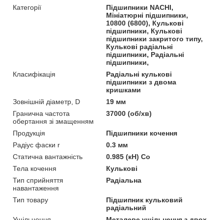
Категорії
Підшипники NACHI,
Мініатюрні підшипники,
10800 (6800), Кулькові
підшипники, Кулькові
підшипники закритого типу,
Кулькові радіальні
підшипники, Радіальні
підшипники,
Класифікація
Радіальні кулькові
підшипники з двома
кришками
Зовнішній діаметр, D
19 мм
Гранична частота
37000 (об/хв)
обертання зі змащенням
Продукція
Підшипники кочення
Радіус фаски r
0.3 мм
Статична вантажність
0.985 (кН) Co
Тела кочення
Кулькові
Тип сприйняття
Радіальна
навантаження
Тип товару
Підшипник кульковий
радіальний
Ущільнення
Металеве ущільнення з двох