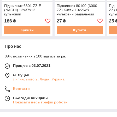
Підшипник 6301 ZZ E
Підшипник 80100 (6000
Підш
(NACHI) 12x37x12
ZZ) Китай 10x26x8
ZZ) 
кульковий
кульковий радіальний
куль
186
27
25
₴
₴
Купити
Купити
Про нас
89% позитивних з 100 відгуків за рік
Працює з 03.07.2021
м. Луцьк
Липинського 2, Луцьк, Україна
Контакти
Сьогодні вихідний
Показати весь графік роботи