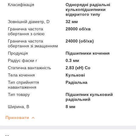
Класифікація
Однорядні радіальні
кулькопідшипники
відкритого типу
Зовнішній діаметр, D
32 мм
Гранична частота
28000 об/хв
обертання з олією
Гранична частота
24000 (об/хв)
обертання зі змащенням
Продукція
Підшипники кочення
Радіус фаски r
0.3 мм
Статична вантажність
2.83 (кН) Co
Тела кочення
Кулькові
Тип сприйняття
Радіальна
навантаження
Тип товару
Підшипник кульковий
радіальний
Ширина, B
8 мм
Приховати