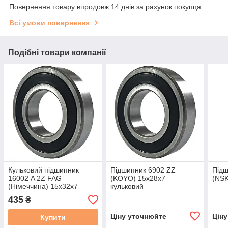
Повернення товару впродовж 14 днів за рахунок покупця
Всі умови повернення
Подібні товари компанії
Кульковий підшипник
Підшипник 6902 ZZ
Під
16002 A 2Z FAG
(KOYO) 15x28x7
(NSK
(Німеччина) 15x32x7
кульковий
радіальний
435
₴
Ціну уточнюйте
Цін
Купити