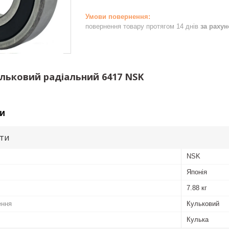
повернення товару протягом 14 днів
за раху
льковий радіальний 6417 NSK
и
ути
NSK
Японія
7.88 кг
ення
Кульковий
Кулька