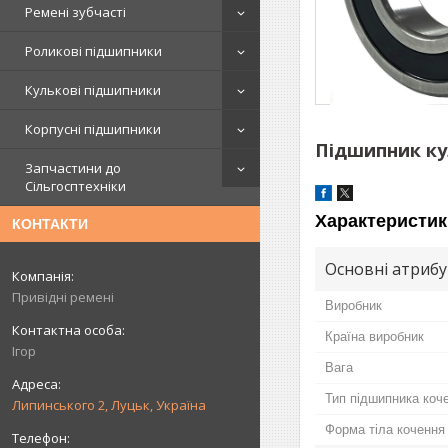
Ремені зубчасті
Роликові підшипники
Кулькові підшипники
Корпусні підшипники
Підшипник ку
Запчастини до
Сільгосптехніки
Характеристик
КОНТАКТИ
Основні атриб
Привідні ремені
Виробник
Країна виробник
Ігор
Вага
Тип підшипника коч
Липинського 2, Луцьк, Україна
Форма тіла кочення