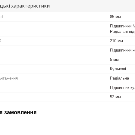
цькі характеристики
 d
85 мм
Підшипники N
Радіальні пі
D
210 мм
Підшипники к
5 мм
Кулькові
антаження
Радіальна
Підшипник ку
52 мм
я замовлення