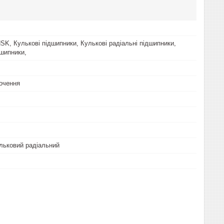
SK, Кулькові підшипники, Кулькові радіальні підшипники,
дшипники,
очення
льковий радіальний