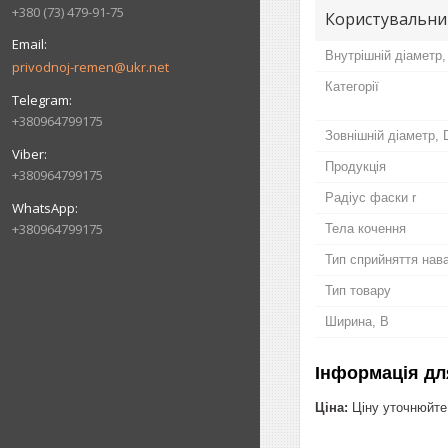
+380 (73) 479-91-75
Користувальни
Внутрішній діаметр,
privodnoj-remen@ukr.net
Категорії
+380964799175
Зовнішній діаметр, 
Продукція
+380964799175
Радіус фаски r
+380964799175
Тела кочення
Тип сприйняття нав
Тип товару
Ширина, B
Інформація дл
Ціна:
Ціну уточнюйте