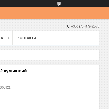
+380 (73) 479-91-75
ТА
КОНТАКТИ
52 кульковий
S03921