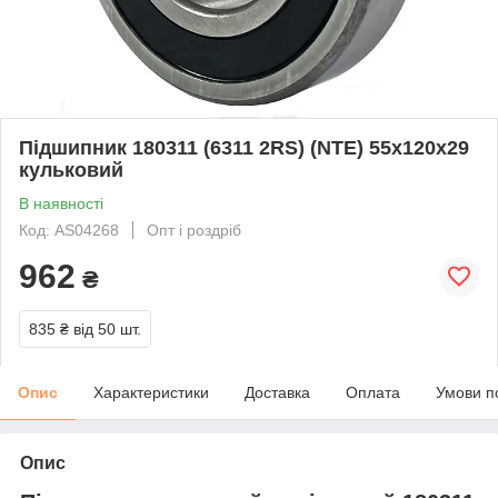
Підшипник 180311 (6311 2RS) (NTE) 55x120x29
кульковий
В наявності
Код: AS04268
Опт і роздріб
962
₴
835 ₴
від 50 шт.
Опис
Характеристики
Доставка
Оплата
Умови п
Опис