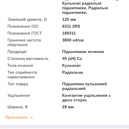
Кулькові радіальні
підшипники, Радіальні
підшипники,
Зовнішній діаметр, D
120 мм
Позначення ISO
6311 2RS
Позначення ГОСТ
180311
Гранична частота
3800 об/хв
обертання
Продукція
Підшипники кочення
Статична вантажність
45 (кН) Co
Тела кочення
Кулькові
Тип сприйняття
Радіальна
навантаження
Тип товару
Підшипник кульковий
радіальний
Ущільнення
Контактне ущільнення з
двох сторін
Ширина, B
29 мм
Приховати