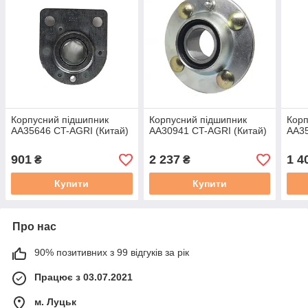
Корпусний підшипник
Корпусний підшипник
Корп
AA35646 CT-AGRI (Китай)
AA30941 CT-AGRI (Китай)
AA35
901
2 237
1 4
₴
₴
Купити
Купити
Про нас
90% позитивних з 99 відгуків за рік
Працює з 03.07.2021
м. Луцьк