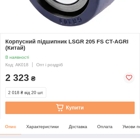
Корпусний підшипник LSGR 205 FS CT-AGRI
(Китай)
В наявності
Код: AK018
Опт і роздріб
2 323
₴
2 018 ₴
від 20 шт.
Купити
Опис
Характеристики
Доставка
Оплата
Умови п