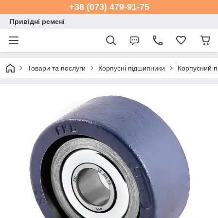
+38 (073) 479-91-75
Привідні ремені
Товари та послуги
Корпусні підшипники
Корпусний п