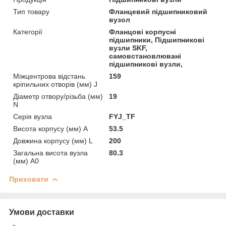
Тип товару
Фланцевий підшипниковий
вузол
Категорії
Фланцові корпусні
підшипники, Підшипникові
вузли SKF,
самовстановлювані
підшипникові вузли,
Міжцентрова відстань
159
кріпильних отворів (мм) J
Діаметр отвору/різьба (мм)
19
N
Серія вузла
FYJ_TF
Висота корпусу (мм) A
53.5
Довжина корпусу (мм) L
200
Загальна висота вузла
80.3
(мм) A0
Приховати
Умови доставки