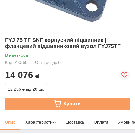
FYJ 75 TF SKF корпусний підшипник |
фланцевий підшипниковий вузол FYJ75TF
В наявності
Код: AK360
Опт і роздріб
14 076
₴
12 236 ₴
від 20 шт.
Купити
Опис
Характеристики
Доставка
Оплата
Умови п