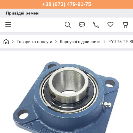
+38 (073) 479-91-75
Привідні ремені
Товари та послуги
Корпусні підшипники
FYJ 75 TF S