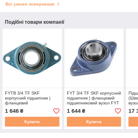
Всі умови повернення
Подібні товари компанії
FYTB 3/4 TF SKF
FYT 3/4 TF SKF корпусний
Під
корпусний підшипник |
підшипник | фланцевий
(Шве
фланцевий
підшипниковий вузол FYT
вузо
підшипниковий вузол
3/4 TF
корп
1 646
1 644
17 
₴
₴
FYTB3/4TF
Купити
Купити