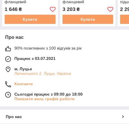
фланцевий
фланцевий
підш
підшипниковий вузол
підшипниковий вузол
FYT
1 646
3 203
2 2
₴
₴
FYTB3/4TF
FYTB45TF
Купити
Купити
Про нас
90% позитивних з 100 відгуків за рік
Працює з 03.07.2021
м. Луцьк
Липинського 2, Луцьк, Україна
Контакти
Сьогодні працює з 09:00 до 18:00
Показати весь графік роботи
Про нас