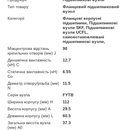
Тип товару
Фланцевий підшипниковий
вузол
Категорії
Фланцові корпусні
підшипники, Підшипникові
вузли SKF, Підшипникові
вузли UCFL,
самовстановлювані
підшипникові вузли,
Міжцентрова відстань
90
кріпильних отворів (мм) J
Динамічна вантажність
12.7
(кН) C
Статична вантажність (кН)
6.55
Co
Діаметр отвору/різьба (мм)
11.5
N
Серія вузла
FYTB
Ширина корпусу (мм) H
112
Висота корпусу (мм) A
29.5
Довжина корпусу (мм) L
60.5
Загальна висота вузла
37.3
(мм) A0