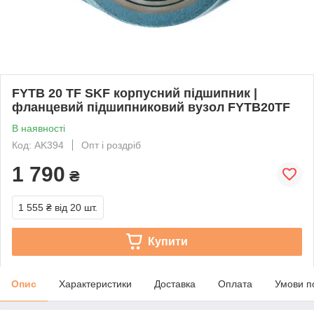
FYTB 20 TF SKF корпусний підшипник |
фланцевий підшипниковий вузол FYTB20TF
В наявності
Код: AK394
Опт і роздріб
1 790
₴
1 555 ₴
від 20 шт.
Купити
Опис
Характеристики
Доставка
Оплата
Умови п