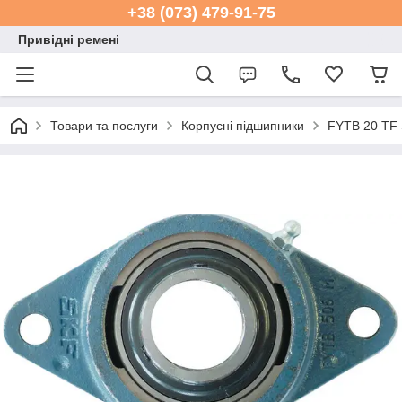
+38 (073) 479-91-75
Привідні ремені
Товари та послуги
Корпусні підшипники
FYTB 20 TF 