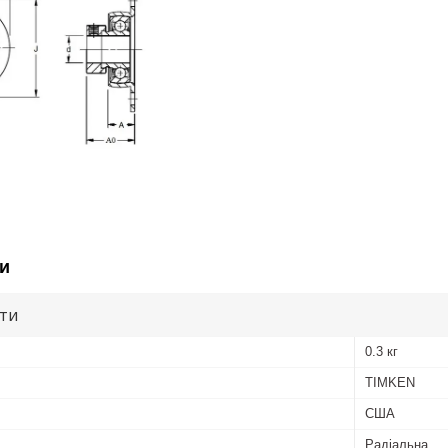
и
ути
0.3 кг
TIMKEN
США
Радіальна