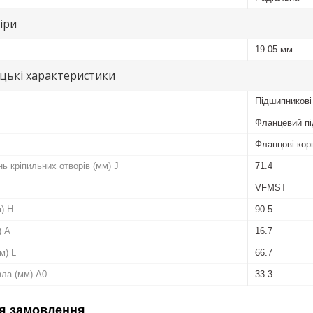
іри
19.05 мм
цькі характеристики
Підшипникові
Фланцевий пі
Фланцові кор
ь кріпильних отворів (мм) J
71.4
VFMST
) H
90.5
) A
16.7
м) L
66.7
зла (мм) A0
33.3
я замовлення