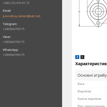
+380 (73) 479-91-75
privodnoj-remen@ukr.net
+380964799175
+380964799175
+380964799175
Характеристик
Основні атриб
Вага
Виробник
Країна виробник
Вид навантаження