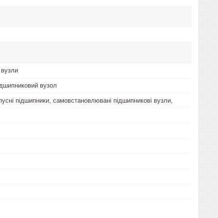
 вузли
дшипниковий вузол
пусні підшипники, самовстановлювані підшипникові вузли,