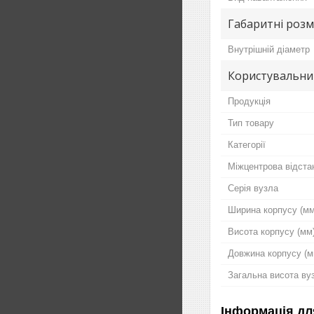
Габаритні розм
Внутрішній діаметр
Користувальни
Продукція
Тип товару
Категорії
Міжцентрова відстан
Серія вузла
Ширина корпусу (мм
Висота корпусу (мм
Довжина корпусу (м
Загальна висота ву
Інформація дл