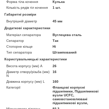
Форма тіла кочення
Кулька
Кількість рядів тіл кочення
1 шт.
Габаритні розміри
Внутрішній діаметр
45 мм
Додаткові характеристики
Матеріал сепаратора
Вуглецева сталь
Сепаратор
Так
Стопорне кільце
Ні
Тип сепаратора
Штампований
Користувальницькі характеристики
Висота корпусу (мм) A
26
Діаметр отвору/різьба (мм)
16
N
Довжина корпусу (мм) L
160
Категорії
Фланцові корпусні
підшипники, Підшипникові
вузли UCFC,
самовстановлювані
підшипникові вузли,
Міжцентрова відстань
93.3