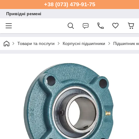
+38 (073) 479-91-75
Привідні ремені
Товари та послуги
Корпусні підшипники
Підшипник 