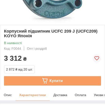
Корпусний підшипник UCFC 209 J (UCFC209)
KOYO Японія
В наявності
Код: F0044
Опт і роздріб
3 312
₴
2 872 ₴
від 20 шт.
Купити
Опис
Характеристики
Доставка
Оплата
Умови 