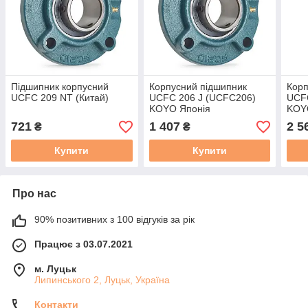
Підшипник корпусний
Корпусний підшипник
Корп
UCFC 209 NT (Китай)
UCFC 206 J (UCFC206)
UCF
KOYO Японія
KOY
721
1 407
2 5
₴
₴
Купити
Купити
Про нас
90% позитивних з 100 відгуків за рік
Працює з 03.07.2021
м. Луцьк
Липинського 2, Луцьк, Україна
Контакти