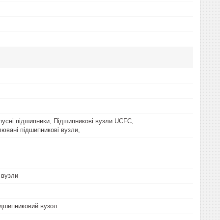
пусні підшипники, Підшипникові вузли UCFC,
ювані підшипникові вузли,
 вузли
дшипниковий вузол