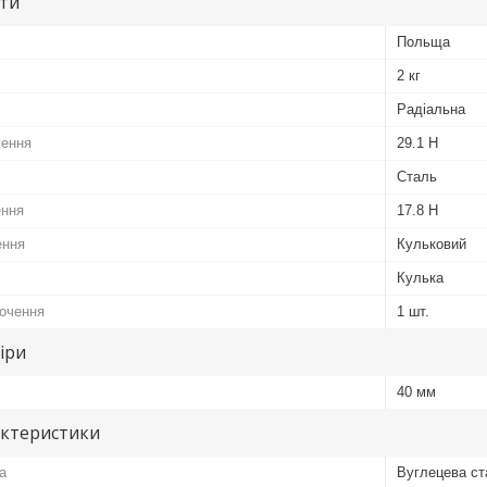
ути
Польща
2 кг
Радіальна
ження
29.1 Н
Сталь
ення
17.8 Н
ення
Кульковий
Кулька
кочення
1 шт.
іри
40 мм
актеристики
а
Вуглецева ст