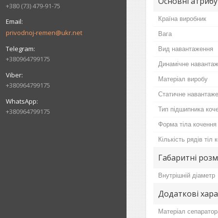
Основні атриб
+380 (73) 479-91-75
Країна виробник
privodnoj-remen@ukr.net
Вага
Вид навантаження
+380964799175
Динамічне наванта
Матеріал виробу
+380964799175
Статичне навантаж
Тип підшипника коч
+380964799175
Форма тіла кочення
Кількість рядів тіл 
Габаритні розм
Внутрішній діаметр
Додаткові хар
Матеріал сепаратор