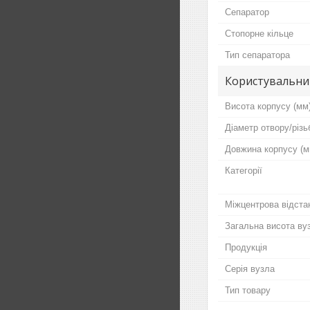
Сепаратор
Стопорне кільце
Тип сепаратора
Користувальни
Висота корпусу (мм
Діаметр отвору/різь
Довжина корпусу (м
Категорії
Міжцентрова відстан
Загальна висота ву
Продукція
Серія вузла
Тип товару