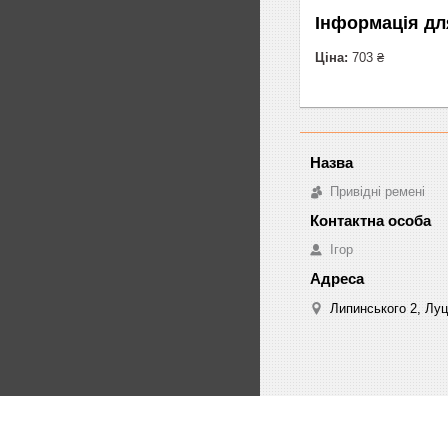
Інформація дл
Ціна:
703 ₴
Привідні ремені
Ігор
Липинського 2, Луц