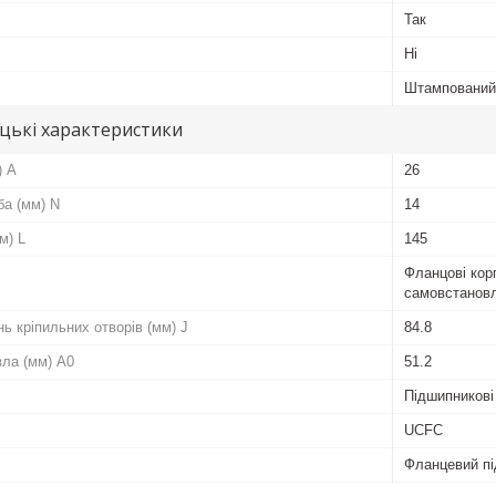
Так
Ні
Штампований
цькі характеристики
) A
26
ба (мм) N
14
м) L
145
Фланцові кор
самовстановл
ь кріпильних отворів (мм) J
84.8
зла (мм) A0
51.2
Підшипникові
UCFC
Фланцевий пі