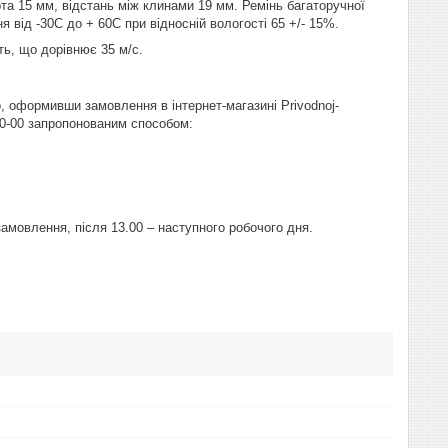
а 15 мм, відстань між клинами 19 мм. Ремінь багаторучної
 від -30С до + 60С при відносній вологості 65 +/- 15%.
ь, що дорівнює 35 м/с.
 оформивши замовлення в інтернет-магазині Рrivodnoj-
0-00 запропонованим способом:
мовлення, після 13.00 – наступного робочого дня.