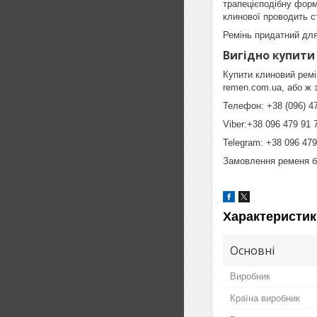
трапецієподібну форм
клинової проводить с
Ремінь придатний для
Вигідно купити
Купити клиновий ремі
remen.com.ua, або ж 
Телефон: +38 (096) 47
Viber:+38 096 479 91 
Telegram: +38 096 479
Замовлення ременя ба
Характеристик
Основні
Виробник
Країна виробник