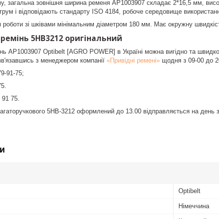
у, загальна зовнішня ширина ременя AP1003907 складає 2*16,5 мм, висот
трум і відповідають стандарту ISO 4184, робоче середовище використання
 роботи зі шківами мінімальним діаметром 180 мм. Має окружну швидкіст
 ремінь 5HB3212 оригінальний
нь AP1003907 Optibelt [AGRO POWER] в Україні можна вигідно та швидко,
зв'язавшись з менеджером компанії
«Привідні ремені»
щодня з 09-00 до 2
9-91-75;
75.
 91 75.
гаторучкового 5HB-3212 оформлений до 13.00 відправляється на день за
и
Optibelt
Німеччина