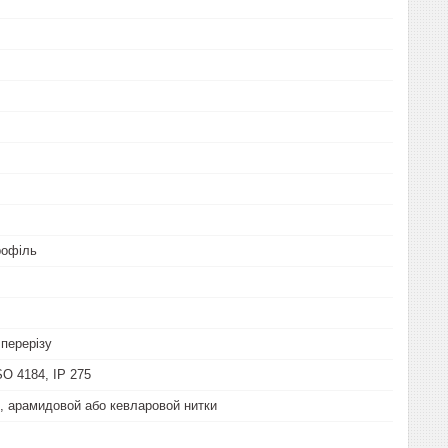
рофіль
перерізу
SO 4184, IP 275
ї, арамидовой або кевларовой нитки