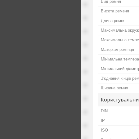
Вид ремня
Висота ременя
Длина ремня
Максимальна окруж
Максимальна темпе
Матеріал ремінця
Мінімальна темпер
Мінімальний діамет
З'єднання кінців ре
Ширина ремня
Користувальни
DIN
IP
ISO