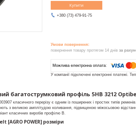
Купити
+380 (73) 479-91-75
повернення товару протягом 14 днів
за раху
У компанії підключені електронні платежі. Те
вий багатострумковий профіль 5HB 3212 Optib
03907 класичного перерізу є одним із поширених і простих типів ремені
ють з великою амплітудою коливання, підвищеною міжосьовою відстанню
іант класичних виробів профілю B.
elt [AGRO POWER] розміри