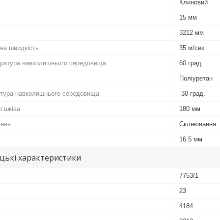
Клиновий
15 мм
3212 мм
на швидкість
35 м/сек
ратура навколишнього середовища
60 град.
Поліуретан
атура навколишнього середовища
-30 град.
р шківа
180 мм
меня
Склеювання
16.5 мм
цькі характеристики
7753/1
23
4184