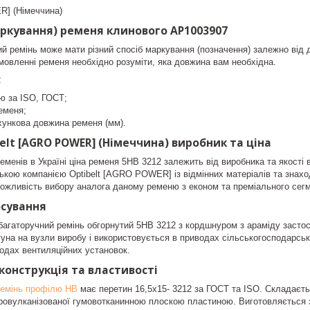
R] (Німеччина)
ркування) ременя клинового AP1003907
й ремінь може мати різний спосіб маркування (позначення) залежно від до
амовленні ременя необхідно розуміти, яка довжина вам необхідна.
2
ю за ISO, ГОСТ;
еменя;
хункова довжина ременя (мм).
elt [AGRO POWER] (Німеччина) виробник та ціна
еменів в Україні ціна ременя 5HB 3212 залежить від виробника та якост
ькою компанією Optibelt [AGRO POWER] із відмінних матеріалів та знахо
можливість вибору аналога даному ременю з економ та преміального сегм
осування
агаторучний ремінь обгорнутий 5HB 3212 з кордшнуром з араміду застос
гуна на вузли виробу і використовується в приводах сільськогосподарськ
одах вентиляційних установок.
конструкція та властивості
ремінь профілю HB
має перетин 16,5х15- 3212 за ГОСТ та ISO. Складаєть
овулканізованої гумовотканинною плоскою пластиною. Виготовляється з 