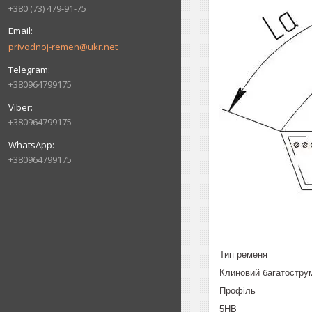
+380 (73) 479-91-75
privodnoj-remen@ukr.net
+380964799175
+380964799175
+380964799175
Тип ременя
Клиновий багатостру
Профіль
5HB