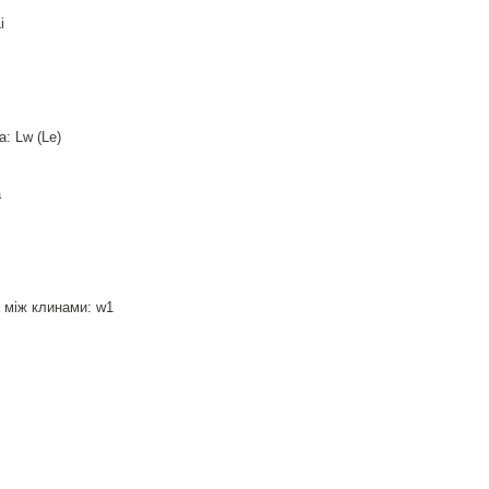
i
: Lw (Le)
a
 між клинами: w1