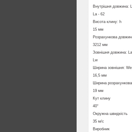
Внутрішня довжина: L
La - 62
Висота клину: h
15 мм
Розрахункова довжина
3212 мм
Зовнішня довжина: L
Lw
Ширина зовнішня: We
16,5 мм
Ширина розрахункова
19 мм
Кут клину
40°
Окружна швидкість
35 м/с
Виробник