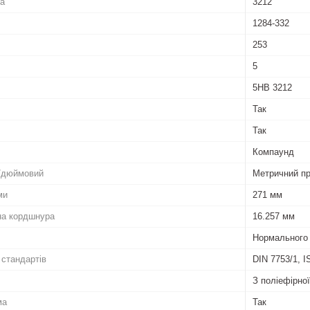
La
3212
1284-332
253
5
5HB 3212
Так
Так
Компаунд
/дюймовий
Метричний п
ми
271 мм
на кордшнура
16.257 мм
Нормального 
 стандартів
DIN 7753/1, I
З поліефірно
ма
Так