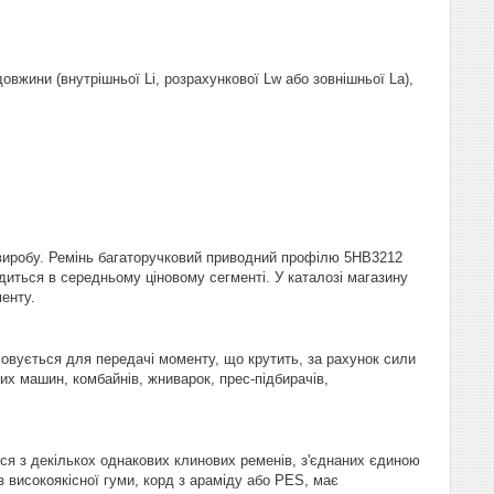
вжини (внутрішньої Li, розрахункової Lw або зовнішньої La),
і виробу. Ремінь багаторучковий приводний профілю 5HB3212
диться в середньому ціновому сегменті. У каталозі магазину
енту.
овується для передачі моменту, що крутить, за рахунок сили
их машин, комбайнів, жниварок, прес-підбирачів,
ся з декількох однакових клинових ременів, з'єднаних єдиною
високоякісної гуми, корд з араміду або PES, має