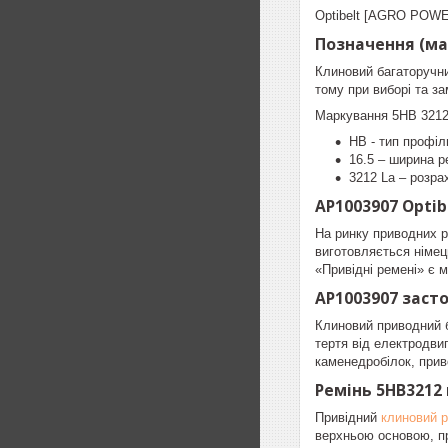
Optibelt [AGRO POWE
Позначення (ма
Клиновий багаторучни
тому при виборі та з
Маркування 5HB 321
HB - тип профіл
16.5 – ширина р
3212 La – розра
AP1003907 Optib
На ринку приводних р
виготовляється німец
«Привідні ремені» є 
AP1003907 заст
Клиновий приводний б
тертя від електродви
каменедробілок, прив
Ремінь 5HB3212 
Привідний
клиновий 
верхньою основою, пр