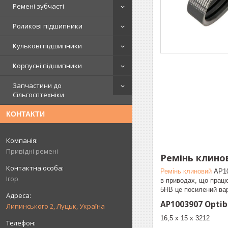
Ремені зубчасті
Роликові підшипники
Кулькові підшипники
Корпусні підшипники
Запчастини до
Сільгосптехніки
КОНТАКТИ
Привідні ремені
Ремінь клино
Ремінь клиновий
AP10
Ігор
в приводах, що працю
5HB це посилений вар
AP1003907 Optib
Липинського 2, Луцьк, Україна
16,5 х 15 х 3212