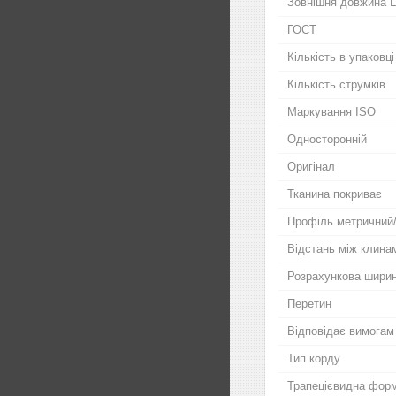
Зовнішня довжина 
ГОСТ
Кількість в упаковці
Кількість струмків
Маркування ISO
Односторонній
Оригінал
Тканина покриває
Профіль метричний
Відстань між клина
Розрахункова шири
Перетин
Відповідає вимогам
Тип корду
Трапецієвидна фор