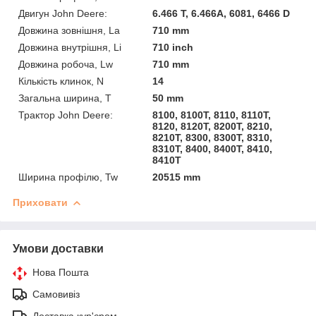
Двигун John Deere:
6.466 T, 6.466A, 6081, 6466 D
Довжина зовнішня, La
710 mm
Довжина внутрішня, Li
710 inch
Довжина робоча, Lw
710 mm
Кількість клинок, N
14
Загальна ширина, T
50 mm
Трактор John Deere:
8100, 8100T, 8110, 8110T,
8120, 8120T, 8200T, 8210,
8210T, 8300, 8300T, 8310,
8310T, 8400, 8400T, 8410,
8410T
Ширина профілю, Tw
20515 mm
Приховати
Умови доставки
Нова Пошта
Самовивіз
Доставка кур'єром