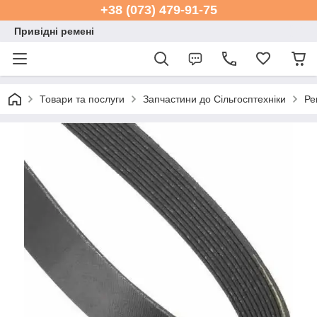
+38 (073) 479-91-75
Привідні ремені
Товари та послуги
Запчастини до Сільгосптехніки
Ре