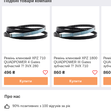
Подібні товари компанії
Ремінь клиновий XPZ 710
Ремінь клиновий XPZ 1800
Ремі
QUADPOWER 4 Gates
QUADPOWER III Gates
QUA
зубчастий ⁇ 3VX 280
зубчастий ⁇ 3VX 710
зубч
клиновий
клиновий
клин
496
860
860
₴
₴
Купити
Купити
Про нас
90% позитивних з 100 відгуків за рік