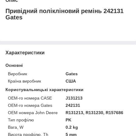
Опис
Привідний полікліновий ремінь 242131
Gates
Характеристики
Основні
Виробник
Gates
Країна виробник
США
Користувальницькі характеристики
OEM-го номера CASE
J131213
OEM-го номера Gates
242131
OEM номера John Deere
R131213, R131230, R157686
Тип профілю
PK
Вага, W
0.2 kg
Висота профілю, Th
5 mm