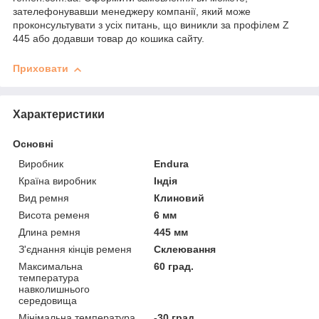
зателефонувавши менеджеру компанії, який може
проконсультувати з усіх питань, що виникли за профілем Z
445 або додавши товар до кошика сайту.
Приховати
Характеристики
Основні
Виробник
Endura
Країна виробник
Індія
Вид ремня
Клиновий
Висота ременя
6 мм
Длина ремня
445 мм
З'єднання кінців ременя
Склеювання
Максимальна
60 град.
температура
навколишнього
середовища
Мінімальна температура
-30 град.