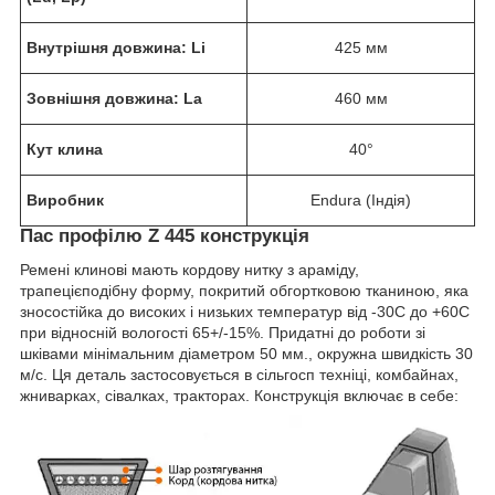
Внутрішня довжина: Li
425 мм
Зовнішня довжина: La
460 мм
Кут клина
40°
Виробник
Endura (Індія)
Пас профілю Z 445 конструкція
Ремені клинові мають кордову нитку з араміду,
трапецієподібну форму, покритий обгортковою тканиною, яка
зносостійка до високих і низьких температур від -30С до +60С
при відносній вологості 65+/-15%. Придатні до роботи зі
шківами мінімальним діаметром 50 мм., окружна швидкість 30
м/с. Ця деталь застосовується в сільгосп техніці, комбайнах,
жниварках, сівалках, тракторах. Конструкція включає в себе: