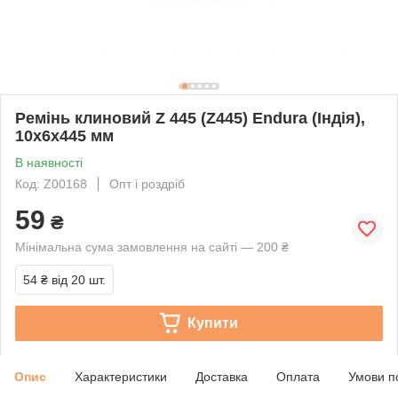
Ремінь клиновий Z 445 (Z445) Endura (Індія),
10x6x445 мм
В наявності
Код: Z00168
Опт і роздріб
59
₴
Мінімальна сума замовлення на сайті — 200 ₴
54 ₴
від 20 шт.
Купити
Опис
Характеристики
Доставка
Оплата
Умови п