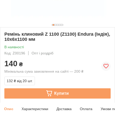
Ремінь клиновий Z 1100 (Z1100) Endura (Індія),
10x6x1100 мм
В наявності
Код: Z00196
Опт і роздріб
140
₴
Мінімальна сума замовлення на сайті — 200 ₴
132 ₴
від 20 шт.
Купити
Опис
Характеристики
Доставка
Оплата
Умови п