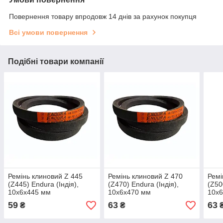
Повернення товару впродовж 14 днів за рахунок покупця
Всі умови повернення
Подібні товари компанії
Ремінь клиновий Z 445
Ремінь клиновий Z 470
Ремі
(Z445) Endura (Індія),
(Z470) Endura (Індія),
(Z50
10x6x445 мм
10x6x470 мм
10x
59
63
63
₴
₴