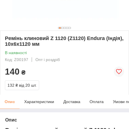
Ремінь клиновий Z 1120 (Z1120) Endura (Індія),
10x6x1120 мм
В наявності
Код: Z00197
Опт і роздріб
140
₴
132 ₴
від 20 шт.
Опис
Характеристики
Доставка
Оплата
Умови п
Опис