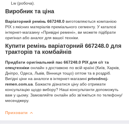
Lw (робоча).
Виробник та ціна
Варіаторний ремінь 667248.0
виготовляються компанією
PIX з якісних матеріалів преміального сегменту. У каталозі
інтернет-магазину «Привідні ремені», ви можете підібрати
оригінал або аналог для вашої техніки.
Купити
ремінь варіаторний 667248.0 для
тракторів та комбайнів
Придбати оригінальний пас 667248.0 PIX для с/г та
спецтехніки
онлайн з доставкою по всій країні (Київ, Харків,
Дніпро, Одеса, Львів, Вінниця тощо) оптом та в роздріб.
Вигідні ціни на аналоги в інтернет-магазині
privodnoj-
remen.com.ua
. Бажаєте дізнатися ціну або отримати
консультацію щодо вибору? Наші консультанти допоможуть
вам у цьому. Замовляйте онлайн або зв’яжіться по телефону/
месенджеру.
Приховати