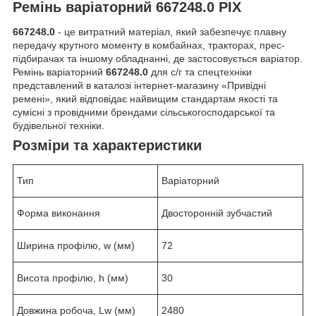
Ремінь варіаторний 667248.0 PIX
667248.0
- це витратний матеріал, який забезпечує плавну
передачу крутного моменту в комбайнах, тракторах, прес-
підбирачах та іншому обладнанні, де застосовується варіатор.
Ремінь варіаторний
667248.0
для с/г та спецтехніки
представлений в каталозі інтернет-магазину «Привідні
ремені», який відповідає найвищим стандартам якості та
сумісні з провідними брендами сільськогосподарської та
будівельної техніки.
Розміри та характеристики
Тип
Варіаторний
Форма виконання
Двосторонній зубчастий
Ширина профілю, w (мм)
72
Висота профілю, h (мм)
30
Довжина робоча, Lw (мм)
2480