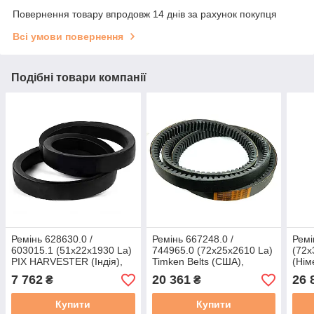
Повернення товару впродовж 14 днів за рахунок покупця
Всі умови повернення
Подібні товари компанії
Ремінь 628630.0 /
Ремінь 667248.0 /
Ремі
603015.1 (51x22x1930 La)
744965.0 (72x25x2610 La)
(72x
PIX HARVESTER (Індія),
Timken Belts (США),
(Нім
варіаторний
варіаторний
7 762
20 361
26 
₴
₴
Купити
Купити