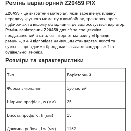
Ремінь варіаторний Z20459 PIX
Z20459
- це витратний матеріал, який забезпечує плавну
передачу крутного моменту в комбайнах, тракторах, прес-
підбирачах та іншому обладнанні, де застосовується варіатор.
Ремінь варіаторний
Z20459
для с/г та спецтехніки
представлений в каталозі інтернет-магазину «Привідні
ремені», який відповідає найвищим стандартам якості та
сумісні з провідними брендами сільськогосподарської та
будівельної техніки.
Розміри та характеристики
Тип
Варіаторний
Форма виконання
Зубчастий
Ширина профілю, w (мм)
25
Висота профілю, h (мм)
13
Довжина робоча, Lw (мм)
1152