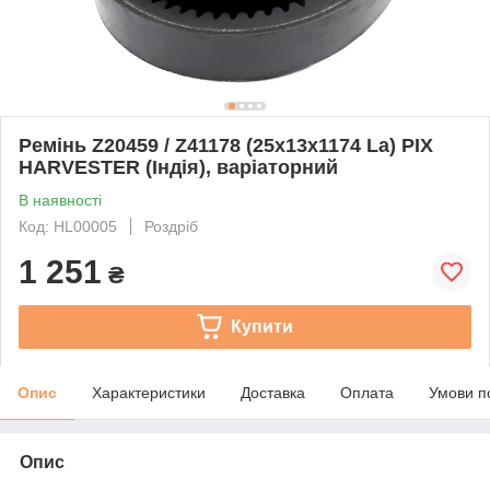
Ремінь Z20459 / Z41178 (25x13x1174 La) PIX
HARVESTER (Індія), варіаторний
В наявності
Код: HL00005
Роздріб
1 251
₴
Купити
Опис
Характеристики
Доставка
Оплата
Умови п
Опис