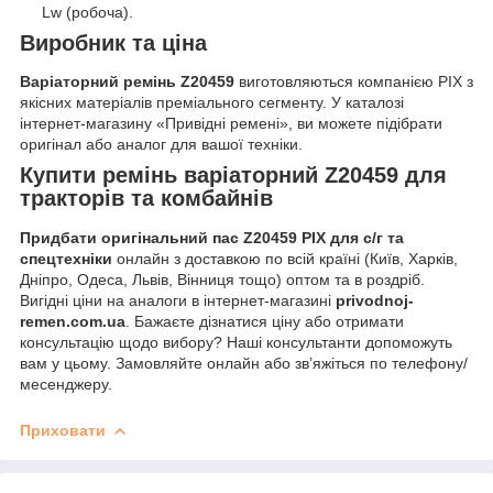
Lw (робоча).
Виробник та ціна
Варіаторний ремінь Z20459
виготовляються компанією PIX з
якісних матеріалів преміального сегменту. У каталозі
інтернет-магазину «Привідні ремені», ви можете підібрати
оригінал або аналог для вашої техніки.
Купити
ремінь варіаторний Z20459 для
тракторів та комбайнів
Придбати оригінальний пас Z20459 PIX для с/г та
спецтехніки
онлайн з доставкою по всій країні (Київ, Харків,
Дніпро, Одеса, Львів, Вінниця тощо) оптом та в роздріб.
Вигідні ціни на аналоги в інтернет-магазині
privodnoj-
remen.com.ua
. Бажаєте дізнатися ціну або отримати
консультацію щодо вибору? Наші консультанти допоможуть
вам у цьому. Замовляйте онлайн або зв’яжіться по телефону/
месенджеру.
Приховати