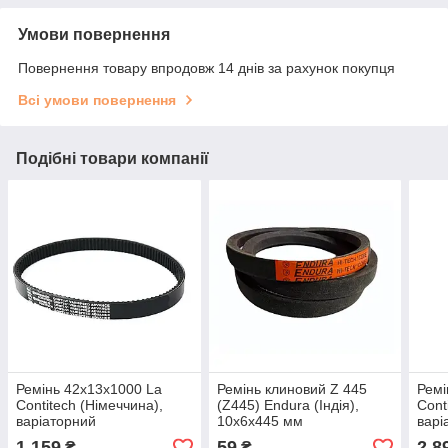
Умови повернення
Повернення товару впродовж 14 днів за рахунок покупця
Всі умови повернення
Подібні товари компанії
Ремінь 42x13x1000 La
Ремінь клиновий Z 445
Ремі
Contitech (Німеччина),
(Z445) Endura (Індія),
Cont
варіаторний
10x6x445 мм
варі
1 159
59
2 8
₴
₴