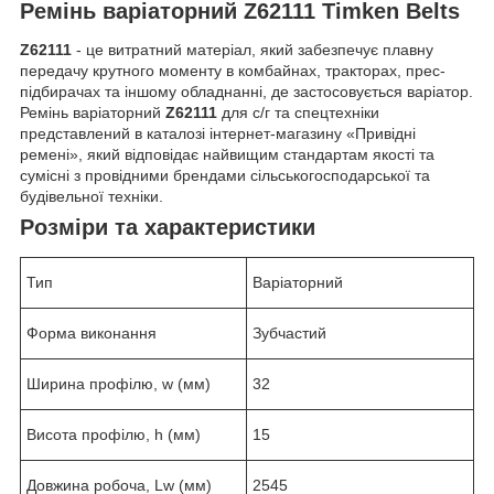
Ремінь варіаторний Z62111 Timken Belts
Z62111
- це витратний матеріал, який забезпечує плавну
передачу крутного моменту в комбайнах, тракторах, прес-
підбирачах та іншому обладнанні, де застосовується варіатор.
Ремінь варіаторний
Z62111
для с/г та спецтехніки
представлений в каталозі інтернет-магазину «Привідні
ремені», який відповідає найвищим стандартам якості та
сумісні з провідними брендами сільськогосподарської та
будівельної техніки.
Розміри та характеристики
Тип
Варіаторний
Форма виконання
Зубчастий
Ширина профілю, w (мм)
32
Висота профілю, h (мм)
15
Довжина робоча, Lw (мм)
2545