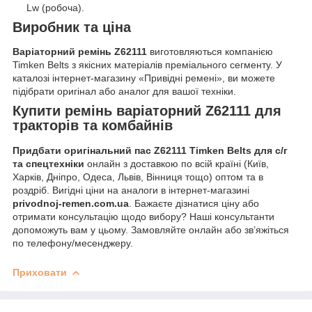
Lw (робоча).
Виробник та ціна
Варіаторний ремінь Z62111
виготовляються компанією
Timken Belts з якісних матеріалів преміального сегменту. У
каталозі інтернет-магазину «Привідні ремені», ви можете
підібрати оригінал або аналог для вашої техніки.
Купити
ремінь варіаторний Z62111 для
тракторів та комбайнів
Придбати оригінальний пас Z62111 Timken Belts для с/г
та спецтехніки
онлайн з доставкою по всій країні (Київ,
Харків, Дніпро, Одеса, Львів, Вінниця тощо) оптом та в
роздріб. Вигідні ціни на аналоги в інтернет-магазині
privodnoj-remen.com.ua
. Бажаєте дізнатися ціну або
отримати консультацію щодо вибору? Наші консультанти
допоможуть вам у цьому. Замовляйте онлайн або зв’яжіться
по телефону/месенджеру.
Приховати