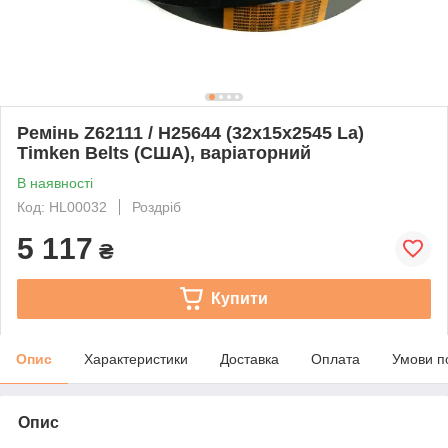
Ремінь Z62111 / H25644 (32x15x2545 La)
Timken Belts (США), варіаторний
В наявності
Код: HL00032
Роздріб
5 117
₴
Купити
Опис
Характеристики
Доставка
Оплата
Умови п
Опис