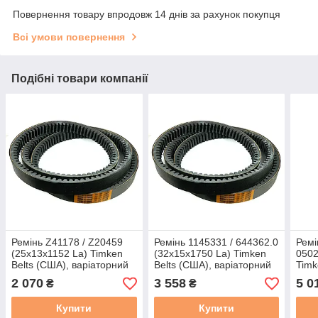
Повернення товару впродовж 14 днів за рахунок покупця
Всі умови повернення
Подібні товари компанії
Ремінь Z41178 / Z20459
Ремінь 1145331 / 644362.0
Ремі
(25x13x1152 La) Timken
(32x15x1750 La) Timken
0502
Belts (США), варіаторний
Belts (США), варіаторний
Timk
варі
2 070
3 558
5 0
₴
₴
Купити
Купити