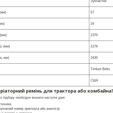
Зубчастий
(мм)
57
мм)
24
(мм)
2370
Li (мм)
2279
a, мм)
2430
Timken Belts
США
аріаторний ремінь для трактора або комбайна
го підбору необхідно вказати наступні дані:
техніки.
аложний номер оригінала або аналога).