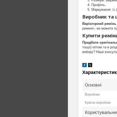
Розміри: ширин
Профіль.
Маркування: Li 
Виробник та 
Варіаторний ремінь
ремені», ви можете пі
Купити
ремін
Придбати оригінальн
тощо) оптом та в розд
вибору? Наші консул
Характеристик
Основні
Виробник
Країна виробник
Користувальни