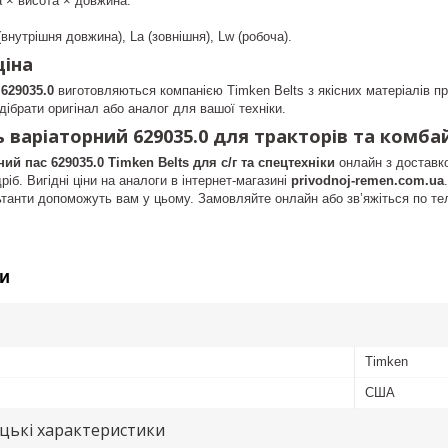
а × висота × довжина.
(внутрішня довжина), La (зовнішня), Lw (робоча).
ціна
 629035.0
виготовляються компанією Timken Belts з якісних матеріалів пр
дібрати оригінал або аналог для вашої техніки.
ь варіаторний 629035.0 для тракторів та комба
ий пас 629035.0 Timken Belts для с/г та спецтехніки
онлайн з доставкою
ріб. Вигідні ціни на аналоги в інтернет-магазині
privodnoj-remen.com.ua
ьтанти допоможуть вам у цьому. Замовляйте онлайн або зв’яжіться по т
и
Timken
США
цькі характеристики