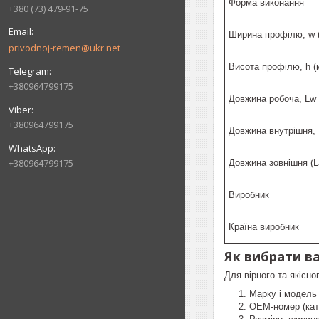
Форма виконання
+380 (73) 479-91-75
Ширина профілю, w 
privodnoj-remen@ukr.net
Висота профілю, h (
+380964799175
Довжина робоча, Lw 
+380964799175
Довжина внутрішня, 
+380964799175
Довжина зовнішня (L
Виробник
Країна виробник
Як вибрати в
Для вірного та якісно
Марку і модель 
OEM‑номер (кат