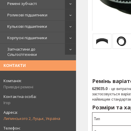
Ремені зубчасті
Роликові підшипники
Кулькові підшипники
Корпусні підшипники
Запчастини до
Сільгосптехніки
КОНТАКТИ
Ремінь варіат
Привідні ремені
629035.0
- це витратн
застосовується варіа
найвищим стандартам 
Ігор
Розміри та х
Липинського 2, Луцьк, Україна
Тип