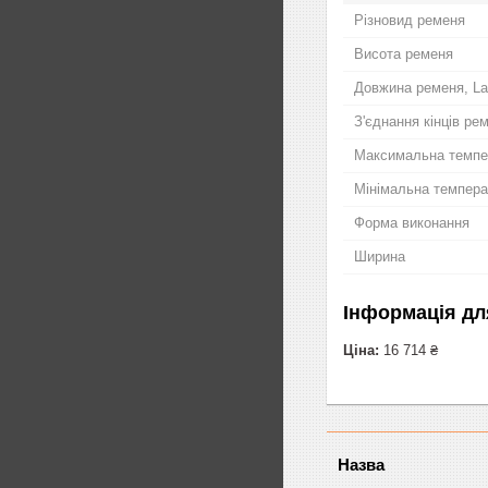
Різновид ременя
Висота ременя
Довжина ременя, La
З'єднання кінців ре
Максимальна темпе
Мінімальна темпера
Форма виконання
Ширина
Інформація дл
Ціна:
16 714 ₴