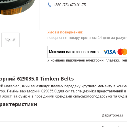
+380 (73) 479-91-75
повернення товару протягом 14 днів
за раху
У компанії підключені електронні платежі. Те
орний 629035.0 Timken Belts
ий матеріал, який забезпечує плавну передачу крутного моменту в комбай
тор. Ремінь варіаторний
629035.0
для с/г та спецтехніки представлений в 
якості та сумісні з провідними брендами сільськогосподарської та будів
арактеристики
Варіаторний